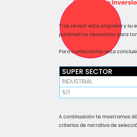
Consulta en Inversio
Tras revisar esta empresa y su 
parámetros necesarios para tom
Para confeccionar esta conclusió
SUPER SECTOR
INDUSTRIAL
511
A continuación te mostramos dó
criterios de narrativa de selecci