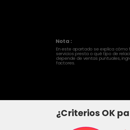
Nota :
En este apartado se explica cómo
servicios presta o qué tipo de rela
depende de ventas puntuales, ingre
factores.
¿Criterios OK pa