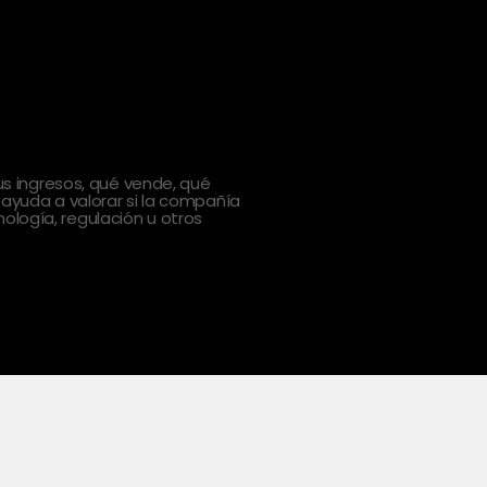
 ingresos, qué vende, qué
 ayuda a valorar si la compañía
ología, regulación u otros