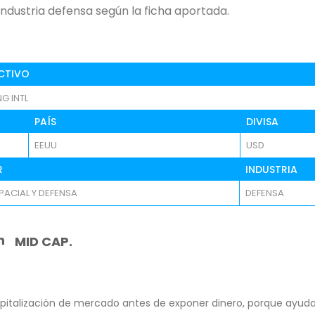
industria defensa según la ficha aportada.
CTIVO
G INTL
PAÍS
DIVISA
EEUU
USD
R
INDUSTRIA
ACIAL Y DEFENSA
DEFENSA
n
MID CAP.
pitalización de mercado antes de exponer dinero, porque ayuda 