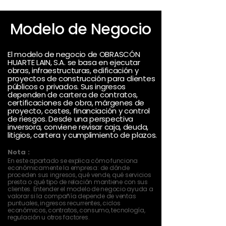
Modelo de Negocio
El modelo de negocio de OBRASCÓN
HUARTE LAIN, S.A. se basa en ejecutar
obras, infraestructuras, edificación y
proyectos de construcción para clientes
públicos o privados. Sus ingresos
dependen de cartera de contratos,
certificaciones de obra, márgenes de
proyecto, costes, financiación y control
de riesgos. Desde una perspectiva
inversora, conviene revisar caja, deuda,
litigios, cartera y cumplimiento de plazos.
Nota :
En este apartado se explica cómo funciona
económicamente la empresa: de dónde
proceden sus ingresos, qué vende, qué servicios
presta o qué tipo de relación mantiene con sus
clientes. Entender el modelo de negocio ayuda a
valorar si la compañía depende de ventas
puntuales, ingresos recurrentes, ciclos
económicos, contratos, consumo, tecnología,
regulación u otros factores.