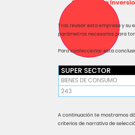
Consulta en Inversio
Tras revisar esta empresa y su 
parámetros necesarios para tom
Para confeccionar esta conclusió
SUPER SECTOR
BIENES DE CONSUMO
243
A continuación te mostramos dó
criterios de narrativa de selecci