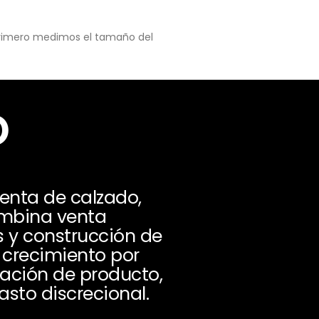
 primero medimos el tamaño del
o
venta de calzado,
ombina venta
s y construcción de
 crecimiento por
vación de producto,
asto discrecional.