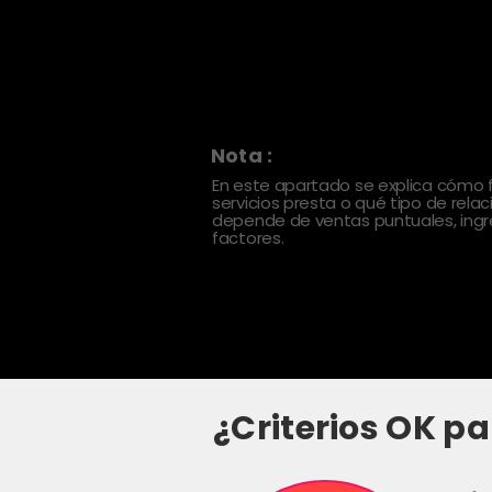
Nota :
En este apartado se explica cómo
servicios presta o qué tipo de rela
depende de ventas puntuales, ingre
factores.
¿Criterios OK pa