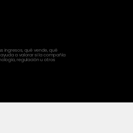
 ingresos, qué vende, qué
 ayuda a valorar si la compañía
ología, regulación u otros