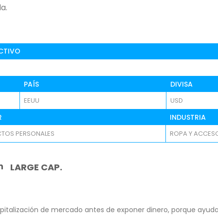
a.
CTIVO
PAÍS
DIVISA
EEUU
USD
R
INDUSTRIA
TOS PERSONALES
ROPA Y ACCES
n
LARGE CAP.
pitalización de mercado antes de exponer dinero, porque ayuda 