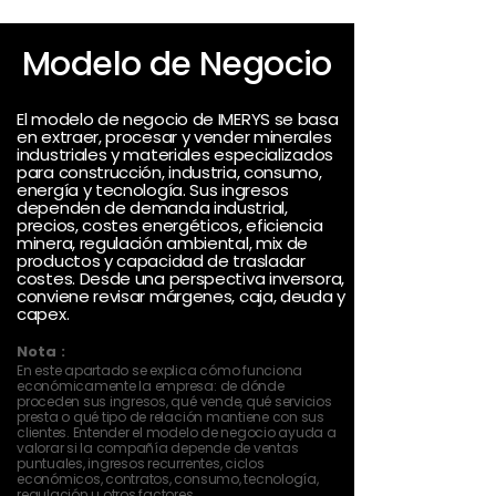
Modelo de Negocio
El modelo de negocio de IMERYS se basa
en extraer, procesar y vender minerales
industriales y materiales especializados
para construcción, industria, consumo,
energía y tecnología. Sus ingresos
dependen de demanda industrial,
precios, costes energéticos, eficiencia
minera, regulación ambiental, mix de
productos y capacidad de trasladar
costes. Desde una perspectiva inversora,
conviene revisar márgenes, caja, deuda y
capex.
Nota :
En este apartado se explica cómo funciona
económicamente la empresa: de dónde
proceden sus ingresos, qué vende, qué servicios
presta o qué tipo de relación mantiene con sus
clientes. Entender el modelo de negocio ayuda a
valorar si la compañía depende de ventas
puntuales, ingresos recurrentes, ciclos
económicos, contratos, consumo, tecnología,
regulación u otros factores.