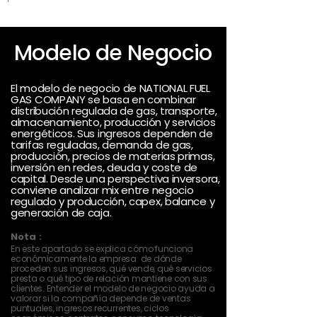
Modelo de Negocio
El modelo de negocio de NATIONAL FUEL
GAS COMPANY se basa en combinar
distribución regulada de gas, transporte,
almacenamiento, producción y servicios
energéticos. Sus ingresos dependen de
tarifas reguladas, demanda de gas,
producción, precios de materias primas,
inversión en redes, deuda y coste de
capital. Desde una perspectiva inversora,
conviene analizar mix entre negocio
regulado y producción, capex, balance y
generación de caja.
Nota :
En este apartado se explica cómo funciona
económicamente la empresa: de dónde
proceden sus ingresos, qué vende, qué servicios
presta o qué tipo de relación mantiene con sus
clientes. Entender el modelo de negocio ayuda a
valorar si la compañía depende de ventas
puntuales, ingresos recurrentes, ciclos