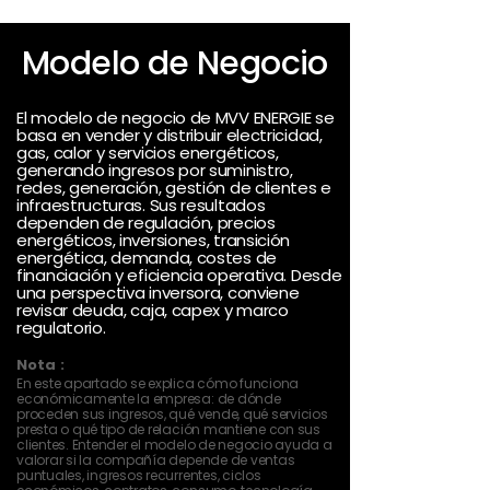
Modelo de Negocio
El modelo de negocio de MVV ENERGIE se
basa en vender y distribuir electricidad,
gas, calor y servicios energéticos,
generando ingresos por suministro,
redes, generación, gestión de clientes e
infraestructuras. Sus resultados
dependen de regulación, precios
energéticos, inversiones, transición
energética, demanda, costes de
financiación y eficiencia operativa. Desde
una perspectiva inversora, conviene
revisar deuda, caja, capex y marco
regulatorio.
Nota :
En este apartado se explica cómo funciona
económicamente la empresa: de dónde
proceden sus ingresos, qué vende, qué servicios
presta o qué tipo de relación mantiene con sus
clientes. Entender el modelo de negocio ayuda a
valorar si la compañía depende de ventas
puntuales, ingresos recurrentes, ciclos