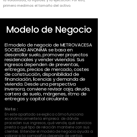
la volatilidad, la liquidez y la ejecución. Por eso,
primero medimos el tamaño del activo.
Modelo de Negocio
El modelo de negocio de METROVACESA
SOCIEDAD ANONIMA se basa en
desarrollar suelo, promover proyectos
residenciales y vender viviendas. Sus
ingresos dependen de preventas,
entregas, precios de mercado, costes
de construcción, disponibilidad de
financiación, licencias y demanda de
vivienda. Desde una perspectiva
inversora, conviene revisar caja, deuda,
cartera de suelo, márgenes, ritmo de
entregas y capital circulante.
Nota :
En este apartado se explica cómo funciona
económicamente la empresa: de dónde
proceden sus ingresos, qué vende, qué servicios
presta o qué tipo de relación mantiene con sus
clientes. Entender el modelo de negocio ayuda a
valorar si la compañía depende de ventas