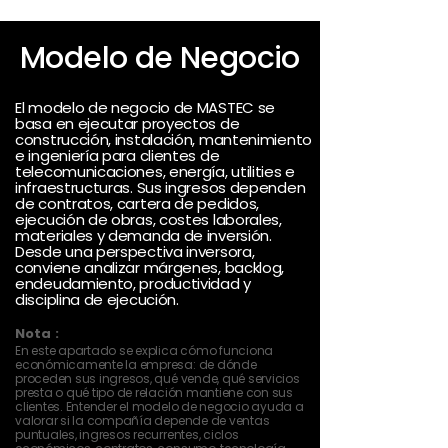
Modelo de Negocio
El modelo de negocio de MASTEC se
basa en ejecutar proyectos de
construcción, instalación, mantenimiento
e ingeniería para clientes de
telecomunicaciones, energía, utilities e
infraestructuras. Sus ingresos dependen
de contratos, cartera de pedidos,
ejecución de obras, costes laborales,
materiales y demanda de inversión.
Desde una perspectiva inversora,
conviene analizar márgenes, backlog,
endeudamiento, productividad y
disciplina de ejecución.
Nota :
En este apartado se explica cómo funciona
económicamente la empresa: de dónde
proceden sus ingresos, qué vende, qué servicios
presta o qué tipo de relación mantiene con sus
clientes. Entender el modelo de negocio ayuda a
valorar si la compañía depende de ventas
puntuales, ingresos recurrentes, ciclos