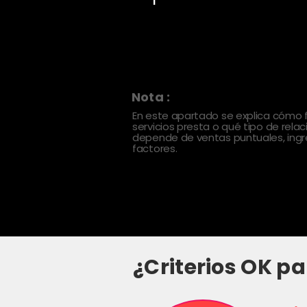
Nota :
En este apartado se explica cómo
servicios presta o qué tipo de rela
depende de ventas puntuales, ingre
factores.
¿Criterios OK pa