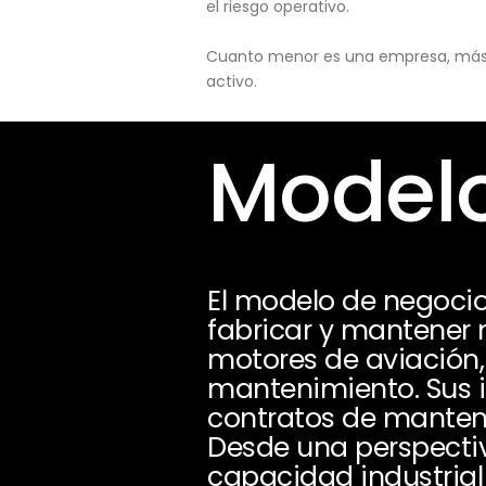
el riesgo operativo.
Cuanto menor es una empresa, más pu
activo.
Modelo
El modelo de negocio
fabricar y mantener
motores de aviación,
mantenimiento. Sus i
contratos de manten
Desde una perspectiv
capacidad industrial 