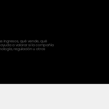
 ingresos, qué vende, qué
 ayuda a valorar si la compañía
ología, regulación u otros