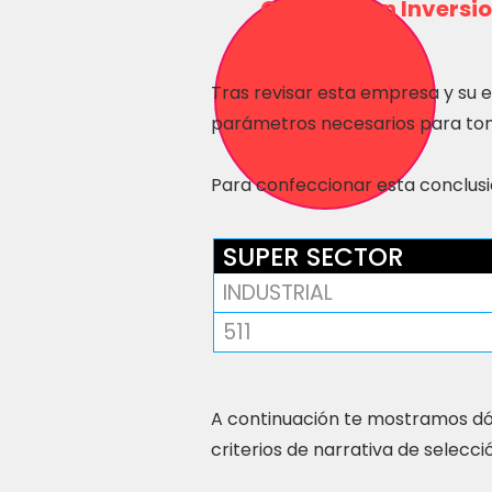
Consulta en Inversio
Tras revisar esta empresa y su 
parámetros necesarios para tom
Para confeccionar esta conclusió
SUPER SECTOR
INDUSTRIAL
511
A continuación te mostramos dó
criterios de narrativa de selecci