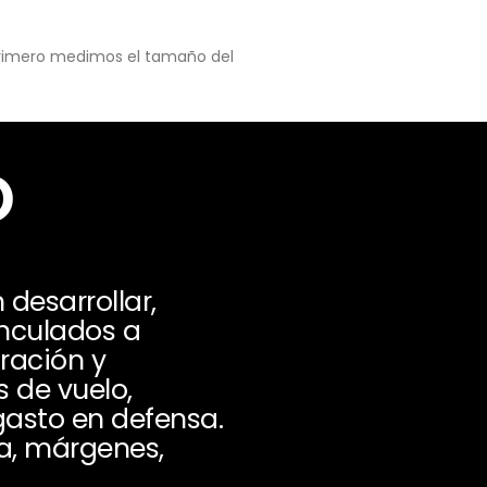
 primero medimos el tamaño del
o
desarrollar,
nculados a
ración y
 de vuelo,
asto en defensa.
ra, márgenes,