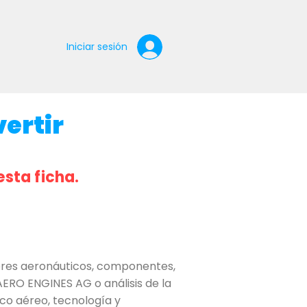
Iniciar sesión
ertir
esta ficha.
res aeronáuticos, componentes,
AERO ENGINES AG o análisis de la
ico aéreo, tecnología y