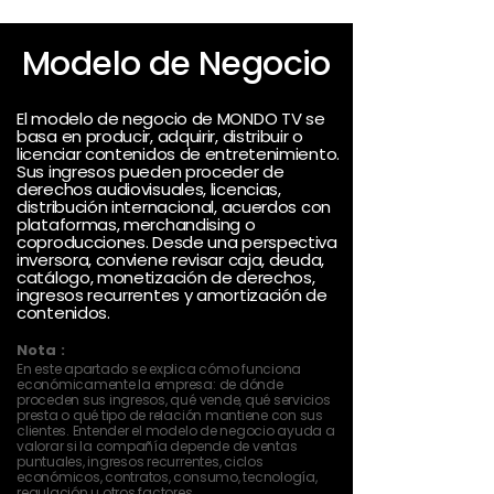
Modelo de Negocio
El modelo de negocio de MONDO TV se
basa en producir, adquirir, distribuir o
licenciar contenidos de entretenimiento.
Sus ingresos pueden proceder de
derechos audiovisuales, licencias,
distribución internacional, acuerdos con
plataformas, merchandising o
coproducciones. Desde una perspectiva
inversora, conviene revisar caja, deuda,
catálogo, monetización de derechos,
ingresos recurrentes y amortización de
contenidos.
Nota :
En este apartado se explica cómo funciona
económicamente la empresa: de dónde
proceden sus ingresos, qué vende, qué servicios
presta o qué tipo de relación mantiene con sus
clientes. Entender el modelo de negocio ayuda a
valorar si la compañía depende de ventas
puntuales, ingresos recurrentes, ciclos
económicos, contratos, consumo, tecnología,
regulación u otros factores.