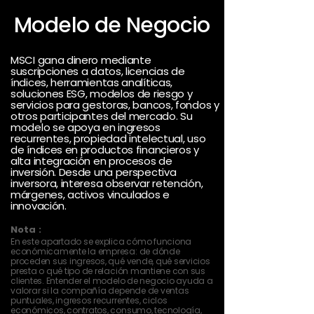
Modelo de Negocio
MSCI gana dinero mediante
suscripciones a datos, licencias de
índices, herramientas analíticas,
soluciones ESG, modelos de riesgo y
servicios para gestoras, bancos, fondos y
otros participantes del mercado. Su
modelo se apoya en ingresos
recurrentes, propiedad intelectual, uso
de índices en productos financieros y
alta integración en procesos de
inversión. Desde una perspectiva
inversora, interesa observar retención,
márgenes, activos vinculados e
innovación.
Nota :
En este apartado se explica cómo funciona
económicamente la empresa: de dónde
proceden sus ingresos, qué vende, qué servicios
presta o qué tipo de relación mantiene con sus
clientes. Entender el modelo de negocio ayuda a
valorar si la compañía depende de ventas
puntuales, ingresos recurrentes, ciclos
económicos, contratos, consumo, tecnología,