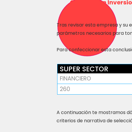
Consulta en Inversio
Tras revisar esta empresa y su 
parámetros necesarios para tom
Para confeccionar esta conclusió
SUPER SECTOR
FINANCIERO
260
A continuación te mostramos dó
criterios de narrativa de selecci