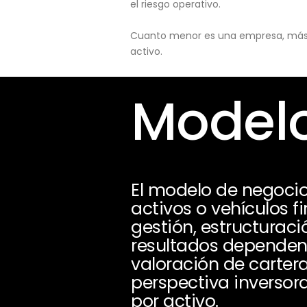
el riesgo operativo.
Cuanto menor es una empresa, más pu
activo.
Modelo
El modelo de negoci
activos o vehículos f
gestión, estructuraci
resultados dependen 
valoración de carter
perspectiva inversora
por activo.