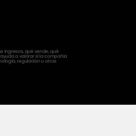
 ingresos, qué vende, qué
 ayuda a valorar si la compañía
ología, regulación u otros