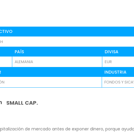
CTIVO
CH
PAÍS
DIVISA
ALEMANIA
EUR
R
INDUSTRIA
IÓN
FONDOS Y SICA
n
SMALL CAP.
pitalización de mercado antes de exponer dinero, porque ayuda 