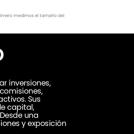
 primero medimos el tamaño del
o
r inversiones,
 comisiones,
activos. Sus
e capital,
. Desde una
siones y exposición