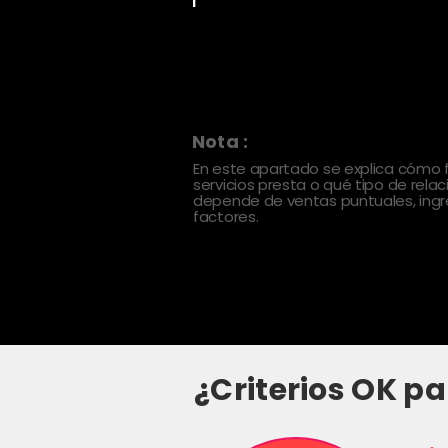
Nota :
En este apartado se explica cómo
servicios presta o qué tipo de rela
depende de ventas puntuales, ingre
factores.
¿Criterios OK pa