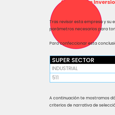
Consulta en Inversio
Tras revisar esta empresa y su 
parámetros necesarios para tom
Para confeccionar esta conclusió
SUPER SECTOR
INDUSTRIAL
511
A continuación te mostramos dó
criterios de narrativa de selecci