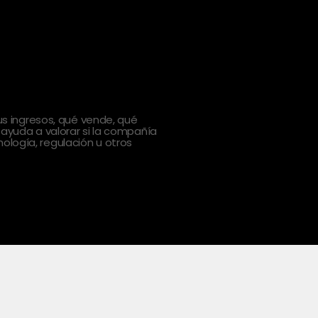
 ingresos, qué vende, qué
 ayuda a valorar si la compañía
ología, regulación u otros