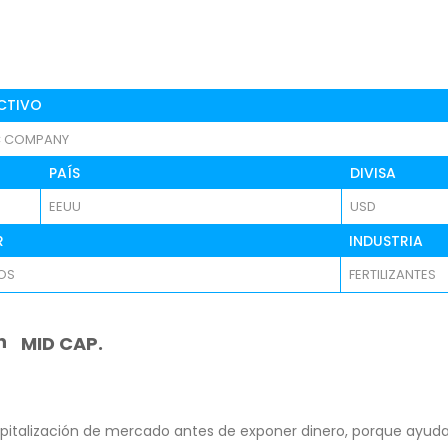
CTIVO
C COMPANY
PAÍS
DIVISA
EEUU
USD
R
INDUSTRIA
OS
FERTILIZANTES
n
MID CAP.
pitalización de mercado antes de exponer dinero, porque ayuda 