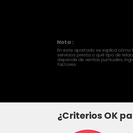
Nota :
En este apartado se explica cómo
servicios presta o qué tipo de rela
depende de ventas puntuales, ingre
factores.
¿Criterios OK pa