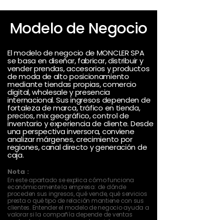
Modelo de Negocio
El modelo de negocio de MONCLER SPA
se basa en diseñar, fabricar, distribuir y
vender prendas, accesorios y productos
de moda de alto posicionamiento
mediante tiendas propias, comercio
digital, wholesale y presencia
internacional. Sus ingresos dependen de
fortaleza de marca, tráfico en tienda,
precios, mix geográfico, control de
inventario y experiencia de cliente. Desde
una perspectiva inversora, conviene
analizar márgenes, crecimiento por
regiones, canal directo y generación de
caja.
Nota :
En este apartado se explica cómo funciona
económicamente la empresa: de dónde
proceden sus ingresos, qué vende, qué servicios
presta o qué tipo de relación mantiene con sus
clientes. Entender el modelo de negocio ayuda a
valorar si la compañía depende de ventas