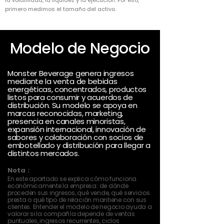
la volatilidad, la liquidez y la ejecución. Por eso,
primero medimos el tamaño del activo.
Modelo de Negocio
Monster Beverage genera ingresos
mediante la venta de bebidas
energéticas, concentrados, productos
listos para consumir y acuerdos de
distribución. Su modelo se apoya en
marcas reconocidas, marketing,
presencia en canales minoristas,
expansión internacional, innovación de
sabores y colaboración con socios de
embotellado y distribución para llegar a
distintos mercados.
Nota :
En este apartado se explica cómo funciona
económicamente la empresa: de dónde
proceden sus ingresos, qué vende, qué servicios
presta o qué tipo de relación mantiene con sus
clientes. Entender el modelo de negocio ayuda a
valorar si la compañía depende de ventas
puntuales, ingresos recurrentes, ciclos