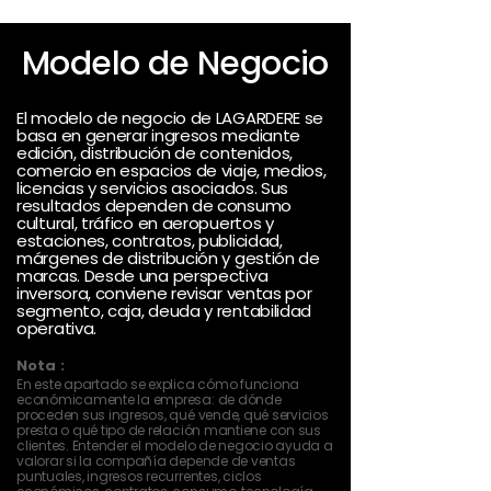
Modelo de Negocio
El modelo de negocio de LAGARDERE se
basa en generar ingresos mediante
edición, distribución de contenidos,
comercio en espacios de viaje, medios,
licencias y servicios asociados. Sus
resultados dependen de consumo
cultural, tráfico en aeropuertos y
estaciones, contratos, publicidad,
márgenes de distribución y gestión de
marcas. Desde una perspectiva
inversora, conviene revisar ventas por
segmento, caja, deuda y rentabilidad
operativa.
Nota :
En este apartado se explica cómo funciona
económicamente la empresa: de dónde
proceden sus ingresos, qué vende, qué servicios
presta o qué tipo de relación mantiene con sus
clientes. Entender el modelo de negocio ayuda a
valorar si la compañía depende de ventas
puntuales, ingresos recurrentes, ciclos