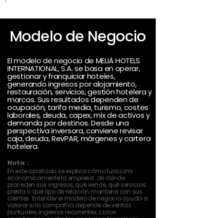
Modelo de Negocio
El modelo de negocio de MELIÁ HOTELS
INTERNATIONAL, S.A. se basa en operar,
gestionar y franquiciar hoteles,
generando ingresos por alojamiento,
restauración, servicios, gestión hotelera y
marcas. Sus resultados dependen de
ocupación, tarifa media, turismo, costes
laborales, deuda, capex, mix de activos y
demanda por destinos. Desde una
perspectiva inversora, conviene revisar
caja, deuda, RevPAR, márgenes y cartera
hotelera.
Nota :
En este apartado se explica cómo funciona
económicamente la empresa: de dónde
proceden sus ingresos, qué vende, qué servicios
presta o qué tipo de relación mantiene con sus
clientes. Entender el modelo de negocio ayuda a
valorar si la compañía depende de ventas
puntuales, ingresos recurrentes, ciclos