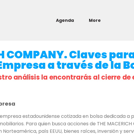
Agenda
More
H COMPANY. Claves par
 Empresa a través de la Bo
stro análisis la encontrarás al cierre de 
presa
presa estadounidense cotizada en bolsa dedicada a pro
mobiliarios. Para quien busca acciones de THE MACERICH 
 Norteamérica, país EEUU, bienes raíces, inversión y servic