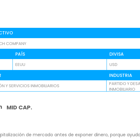
CTIVO
ICH COMPANY
PAÍS
DIVISA
EEUU
USD
R
INDUSTRIA
PARTIDO Y DES
ÓN Y SERVICIOS INMOBILIARIOS
INMOBILIARIO
n
MID CAP.
pitalización de mercado antes de exponer dinero, porque ayuda 