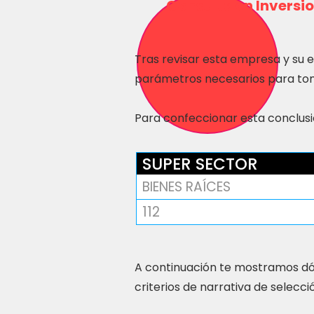
Consulta en Inversio
Tras revisar esta empresa y su 
parámetros necesarios para tom
Para confeccionar esta conclusió
SUPER SECTOR
BIENES RAÍCES
112
A continuación te mostramos dó
criterios de narrativa de selecci