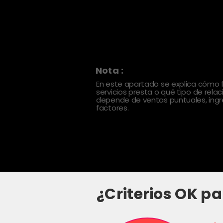
Nota :
En este apartado se explica cómo
servicios presta o qué tipo de rela
depende de ventas puntuales, ingre
factores.
¿Criterios OK pa