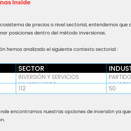
nas Inside
ecosistema de precios a nivel sectorial, entendemos que
ar posiciones dentro del método Inversionas.
n hemos analizado el siguiente contexto sectorial :
SECTOR
INDUS
INVERSIÓN Y SERVICIOS
PARTIDO
INMOBILIARIOS
INMOBIL
112
50
nde encontramos nuestras opciones de inversión ya que
ón.