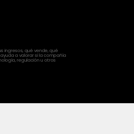
 ingresos, qué vende, qué
 ayuda a valorar si la compañía
ología, regulación u otros