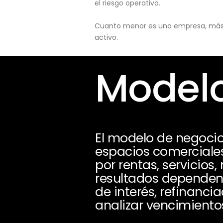
el riesgo operativo.
Cuanto menor es una empresa, más pu
activo.
Modelo
El modelo de negoci
espacios comerciales,
por rentas, servicios
resultados dependen 
de interés, refinanci
analizar vencimientos