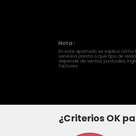
Nota :
En este apartado se explica cómo
servicios presta o qué tipo de rela
depende de ventas puntuales, ingre
factores.
¿Criterios OK pa