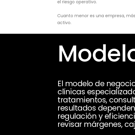
el riesgo operativo.
Cuanto menor es una empresa, más pu
activo.
Modelo
El modelo de negocio
clínicas especializad
tratamientos, consul
resultados dependen 
regulación y eficienc
revisar márgenes, caj