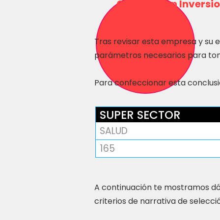
Consulta en Inversio
Tras revisar esta empresa y su 
parámetros necesarios para tom
Para confeccionar esta conclusió
SUPER SECTOR
SALUD
165
A continuación te mostramos dó
criterios de narrativa de selecci