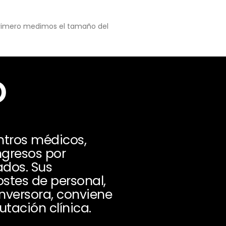
 primero medimos el tamaño del
o
ntros médicos,
ngresos por
ados. Sus
stes de personal,
inversora, conviene
tación clínica.