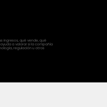
 ingresos, qué vende, qué
 ayuda a valorar si la compañía
ología, regulación u otros