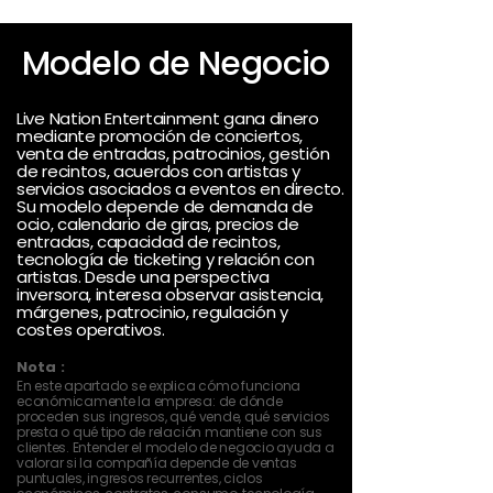
Modelo de Negocio
Live Nation Entertainment gana dinero
mediante promoción de conciertos,
venta de entradas, patrocinios, gestión
de recintos, acuerdos con artistas y
servicios asociados a eventos en directo.
Su modelo depende de demanda de
ocio, calendario de giras, precios de
entradas, capacidad de recintos,
tecnología de ticketing y relación con
artistas. Desde una perspectiva
inversora, interesa observar asistencia,
márgenes, patrocinio, regulación y
costes operativos.
Nota :
En este apartado se explica cómo funciona
económicamente la empresa: de dónde
proceden sus ingresos, qué vende, qué servicios
presta o qué tipo de relación mantiene con sus
clientes. Entender el modelo de negocio ayuda a
valorar si la compañía depende de ventas
puntuales, ingresos recurrentes, ciclos