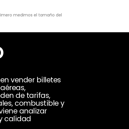
 primero medimos el tamaño del
o
n vender billetes
 aéreas,
den de tarifas,
ales, combustible y
iene analizar
 y calidad