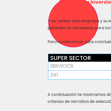
Consulta en Inversio
Tras revisar esta empresa y su 
parámetros necesarios para tom
Para confeccionar esta conclusió
SUPER SECTOR
SERVICIOS
241
A continuación te mostramos dó
criterios de narrativa de selecci