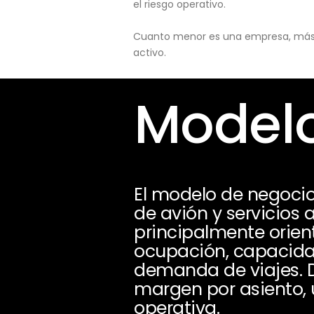
el riesgo operativo.
Cuanto menor es una empresa, más pu
activo.
Modelo
El modelo de negocio
de avión y servicios 
principalmente orien
ocupación, capacidad
demanda de viajes. D
margen por asiento, u
operativa.