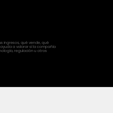
 ingresos, qué vende, qué
 ayuda a valorar si la compañía
ología, regulación u otros