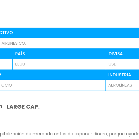
CTIVO
AIRLINES CO.
PAÍS
DIVISA
EEUU
USD
R
INDUSTRIA
Y OCIO
AEROLÍNEAS
n
LARGE CAP.
pitalización de mercado antes de exponer dinero, porque ayuda 