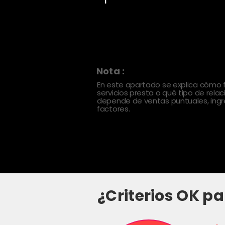
Nota :
En este apartado se explica cómo
servicios presta o qué tipo de rela
depende de ventas puntuales, ingre
factores.
¿Criterios OK pa