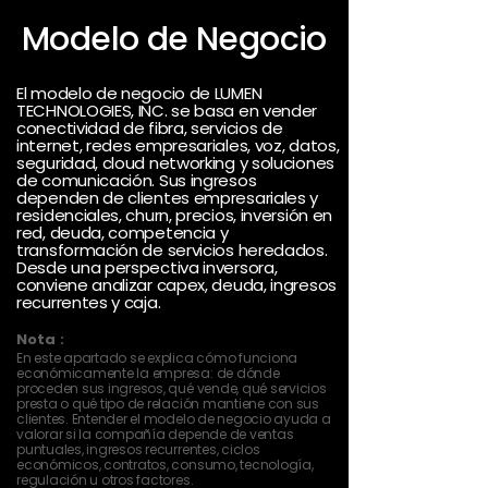
Modelo de Negocio
El modelo de negocio de LUMEN
TECHNOLOGIES, INC. se basa en vender
conectividad de fibra, servicios de
internet, redes empresariales, voz, datos,
seguridad, cloud networking y soluciones
de comunicación. Sus ingresos
dependen de clientes empresariales y
residenciales, churn, precios, inversión en
red, deuda, competencia y
transformación de servicios heredados.
Desde una perspectiva inversora,
conviene analizar capex, deuda, ingresos
recurrentes y caja.
Nota :
En este apartado se explica cómo funciona
económicamente la empresa: de dónde
proceden sus ingresos, qué vende, qué servicios
presta o qué tipo de relación mantiene con sus
clientes. Entender el modelo de negocio ayuda a
valorar si la compañía depende de ventas
puntuales, ingresos recurrentes, ciclos
económicos, contratos, consumo, tecnología,
regulación u otros factores.