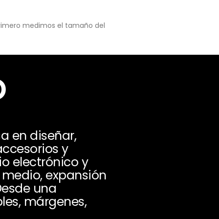
 primero medimos el tamaño del
o
a en diseñar,
accesorios y
io electrónico y
o medio, expansión
 Desde una
bles, márgenes,