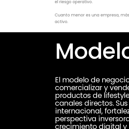
el riesgo operativo.
Cuanto menor es una empresa, más pu
activo.
Modelo
El modelo de negocio
comercializar y vend
productos de lifestyl
canales directos. Su
internacional, fortal
perspectiva inversor
crecimiento digital y 