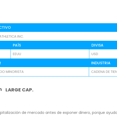
CTIVO
THLETICA INC.
PAÍS
DIVISA
EEUU
USD
R
INDUSTRIA
IO MINORISTA
CADENA DE TIE
n
LARGE CAP.
pitalización de mercado antes de exponer dinero, porque ayuda 