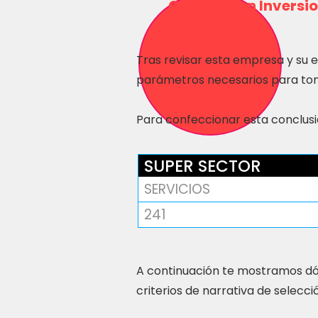
Consulta en Inversio
Tras revisar esta empresa y su 
parámetros necesarios para tom
Para confeccionar esta conclusió
SUPER SECTOR
SERVICIOS
241
A continuación te mostramos dó
criterios de narrativa de selecci