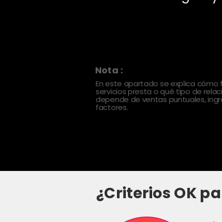
Nota :
En este apartado se explica cómo
servicios presta o qué tipo de rela
depende de ventas puntuales, ingre
factores.
¿Criterios OK pa