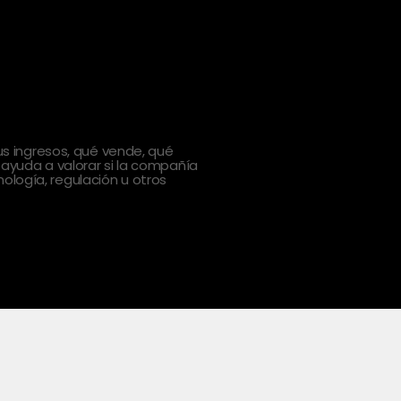
 ingresos, qué vende, qué
 ayuda a valorar si la compañía
ología, regulación u otros