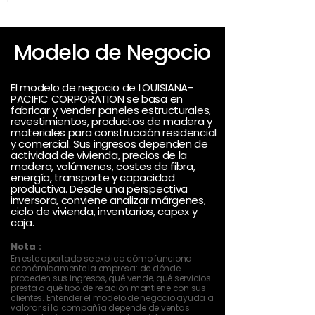
Modelo de Negocio
El modelo de negocio de LOUISIANA-
PACIFIC CORPORATION se basa en
fabricar y vender paneles estructurales,
revestimientos, productos de madera y
materiales para construcción residencial
y comercial. Sus ingresos dependen de
actividad de vivienda, precios de la
madera, volúmenes, costes de fibra,
energía, transporte y capacidad
productiva. Desde una perspectiva
inversora, conviene analizar márgenes,
ciclo de vivienda, inventarios, capex y
caja.
Nota :
En este apartado se explica cómo funciona
económicamente la empresa: de dónde
proceden sus ingresos, qué vende, qué servicios
presta o qué tipo de relación mantiene con sus
clientes. Entender el modelo de negocio ayuda a
valorar si la compañía depende de ventas