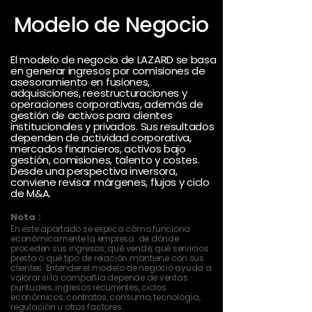
Modelo de Negocio
El modelo de negocio de LAZARD se basa
en generar ingresos por comisiones de
asesoramiento en fusiones,
adquisiciones, reestructuraciones y
operaciones corporativas, además de
gestión de activos para clientes
institucionales y privados. Sus resultados
dependen de actividad corporativa,
mercados financieros, activos bajo
gestión, comisiones, talento y costes.
Desde una perspectiva inversora,
conviene revisar márgenes, flujos y ciclo
de M&A.
Nota :
En este apartado se explica cómo funciona
económicamente la empresa: de dónde
proceden sus ingresos, qué vende, qué servicios
presta o qué tipo de relación mantiene con sus
clientes. Entender el modelo de negocio ayuda a
valorar si la compañía depende de ventas
puntuales, ingresos recurrentes, ciclos
económicos, contratos, consumo, tecnología,
regulación u otros factores.