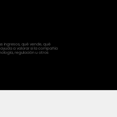
 ingresos, qué vende, qué
 ayuda a valorar si la compañía
ología, regulación u otros