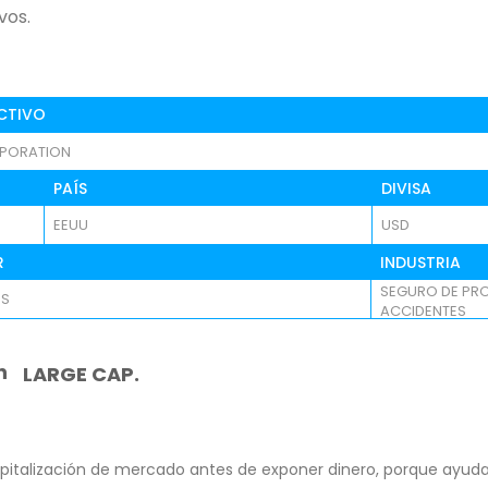
vos.
CTIVO
PORATION
PAÍS
DIVISA
EEUU
USD
R
INDUSTRIA
SEGURO DE PRO
OS
ACCIDENTES
n
LARGE CAP.
pitalización de mercado antes de exponer dinero, porque ayuda 