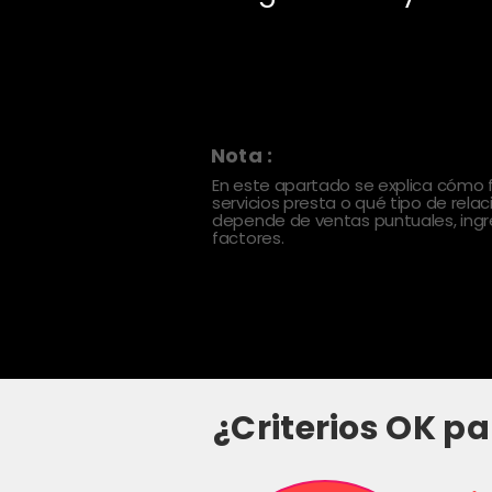
Nota :
En este apartado se explica cómo
servicios presta o qué tipo de rela
depende de ventas puntuales, ingre
factores.
¿Criterios OK pa