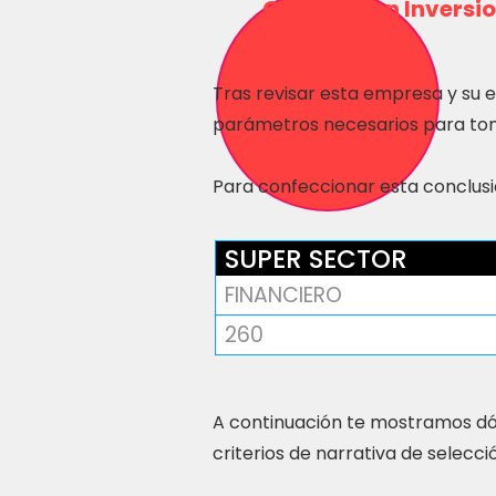
Consulta en Inversio
Tras revisar esta empresa y su 
parámetros necesarios para tom
Para confeccionar esta conclusió
SUPER SECTOR
FINANCIERO
260
A continuación te mostramos dó
criterios de narrativa de selecci