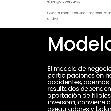
el riesgo operativo.
Cuanto menor es una empresa, más pu
activo.
Modelo
El modelo de negoc
participaciones en n
accidentes, además d
resultados dependen 
aportación de filiale
inversora, conviene an
aseguradores y bala