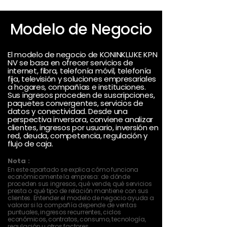
Modelo de Negocio
El modelo de negocio de KONINKLIJKE KPN
NV se basa en ofrecer servicios de
internet, fibra, telefonía móvil, telefonía
fija, televisión y soluciones empresariales
a hogares, compañías e instituciones.
Sus ingresos proceden de suscripciones,
paquetes convergentes, servicios de
datos y conectividad. Desde una
perspectiva inversora, conviene analizar
clientes, ingresos por usuario, inversión en
red, deuda, competencia, regulación y
flujo de caja.
Nota :
En este apartado se explica cómo funciona
económicamente la empresa: de dónde
proceden sus ingresos, qué vende, qué servicios
presta o qué tipo de relación mantiene con sus
clientes. Entender el modelo de negocio ayuda a
valorar si la compañía depende de ventas
puntuales, ingresos recurrentes, ciclos
económicos, contratos, consumo, tecnología,
regulación u otros factores.