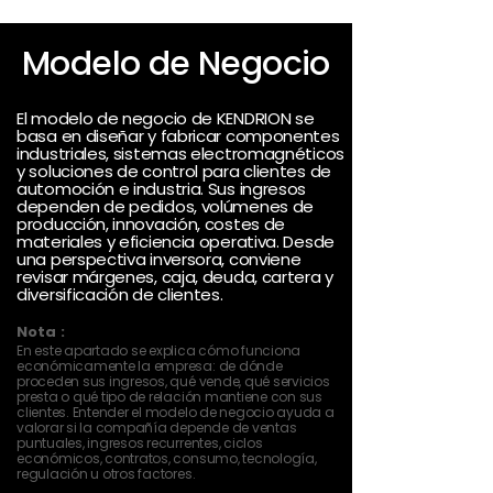
Modelo de Negocio
El modelo de negocio de KENDRION se
basa en diseñar y fabricar componentes
industriales, sistemas electromagnéticos
y soluciones de control para clientes de
automoción e industria. Sus ingresos
dependen de pedidos, volúmenes de
producción, innovación, costes de
materiales y eficiencia operativa. Desde
una perspectiva inversora, conviene
revisar márgenes, caja, deuda, cartera y
diversificación de clientes.
Nota :
En este apartado se explica cómo funciona
económicamente la empresa: de dónde
proceden sus ingresos, qué vende, qué servicios
presta o qué tipo de relación mantiene con sus
clientes. Entender el modelo de negocio ayuda a
valorar si la compañía depende de ventas
puntuales, ingresos recurrentes, ciclos
económicos, contratos, consumo, tecnología,
regulación u otros factores.