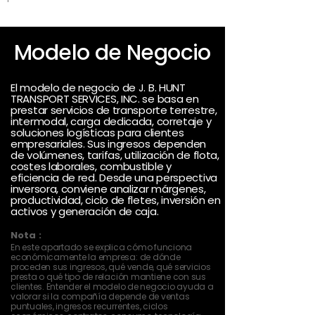
Modelo de Negocio
El modelo de negocio de J. B. HUNT
TRANSPORT SERVICES, INC. se basa en
prestar servicios de transporte terrestre,
intermodal, carga dedicada, corretaje y
soluciones logísticas para clientes
empresariales. Sus ingresos dependen
de volúmenes, tarifas, utilización de flota,
costes laborales, combustible y
eficiencia de red. Desde una perspectiva
inversora, conviene analizar márgenes,
productividad, ciclo de fletes, inversión en
activos y generación de caja.
Nota :
En este apartado se explica cómo funciona
económicamente la empresa: de dónde
proceden sus ingresos, qué vende, qué servicios
presta o qué tipo de relación mantiene con sus
clientes. Entender el modelo de negocio ayuda a
valorar si la compañía depende de ventas
puntuales, ingresos recurrentes, ciclos