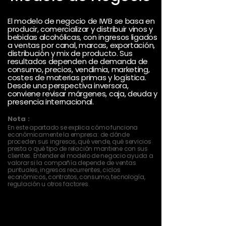
El modelo de negocio de IWB se basa en
producir, comercializar y distribuir vinos y
bebidas alcohólicas, con ingresos ligados
a ventas por canal, marcas, exportación,
distribución y mix de producto. Sus
resultados dependen de demanda de
consumo, precios, vendimia, marketing,
costes de materias primas y logística.
Desde una perspectiva inversora,
conviene revisar márgenes, caja, deuda y
presencia internacional.
Nota :
En este apartado se explica cómo funciona
económicamente la empresa: de dónde
proceden sus ingresos, qué vende, qué servicios
presta o qué tipo de relación mantiene con sus
clientes. Entender el modelo de negocio ayuda a
valorar si la compañía depende de ventas
puntuales, ingresos recurrentes, ciclos
económicos, contratos, consumo, tecnología,
regulación u otros factores.