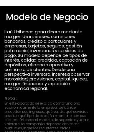
Modelo de Negocio
Itaú Unibanco gana dinero mediante
margen de intereses, comisiones
bancarias, crédito a particulares y
empresas, tarjetas, seguros, gestión
patrimonial, inversiones y servicios de
pago. Su modelo depende de tipos de
interés, calidad crediticia, captación de
depósitos, eficiencia operativa y
confianza de clientes. Desde una
perspectiva inversora, interesa observar
morosidad, provisiones, capital, liquidez,
margen financiero y exposición
económica regional.
Nota :
En este apartado se explica cómo funciona
económicamente la empresa: de dónde
proceden sus ingresos, qué vende, qué servicios
presta o qué tipo de relación mantiene con sus
clientes. Entender el modelo de negocio ayuda a
valorar si la compañía depende de ventas
puntuales, ingresos recurrentes, ciclos