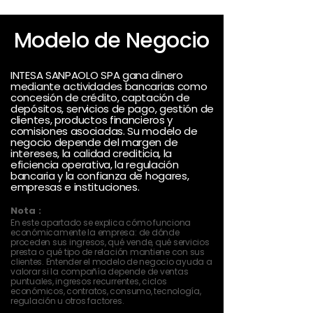
Modelo de Negocio
INTESA SANPAOLO SPA gana dinero
mediante actividades bancarias como
concesión de crédito, captación de
depósitos, servicios de pago, gestión de
clientes, productos financieros y
comisiones asociadas. Su modelo de
negocio depende del margen de
intereses, la calidad crediticia, la
eficiencia operativa, la regulación
bancaria y la confianza de hogares,
empresas e instituciones.
Nota :
En este apartado se explica cómo funciona
económicamente la empresa: de dónde
proceden sus ingresos, qué vende, qué servicios
presta o qué tipo de relación mantiene con sus
clientes. Entender el modelo de negocio ayuda a
valorar si la compañía depende de ventas
puntuales, ingresos recurrentes, ciclos
económicos, contratos, consumo, tecnología,
regulación u otros factores.