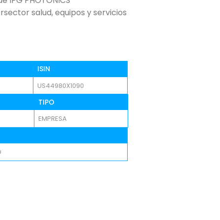
s de IPG PHOTONICS
sector salud, equipos y servicios
ISIN
US44980X1090
TIPO
EMPRESA
O