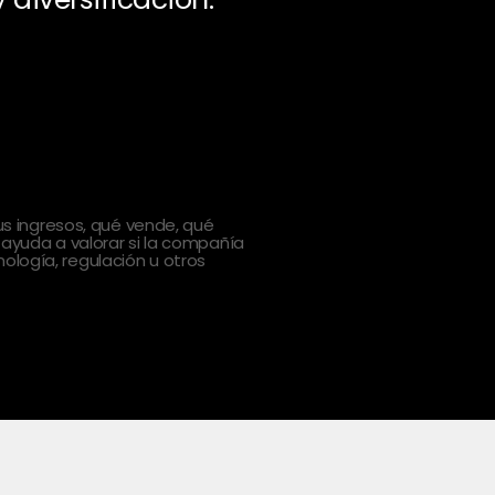
 ingresos, qué vende, qué
 ayuda a valorar si la compañía
ología, regulación u otros