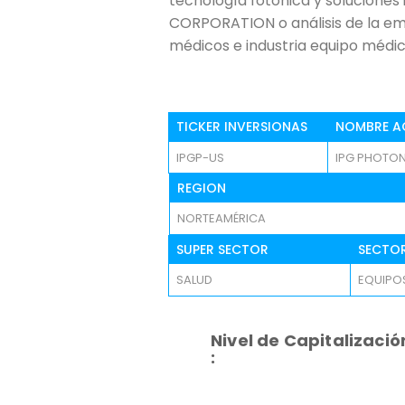
tecnología fotónica y soluciones
CORPORATION o análisis de la empr
médicos e industria equipo médic
TICKER INVERSIONAS
NOMBRE A
IPGP-US
IPG PHOTO
REGION
NORTEAMÉRICA
SUPER SECTOR
SECTO
SALUD
EQUIPOS
Nivel de Capitalizació
: