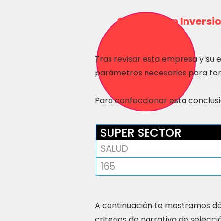
Consulta en Inversio
Tras revisar esta empresa y su 
parámetros necesarios para tom
Para confeccionar esta conclusió
SUPER SECTOR
SALUD
165
A continuación te mostramos dó
criterios de narrativa de selecci