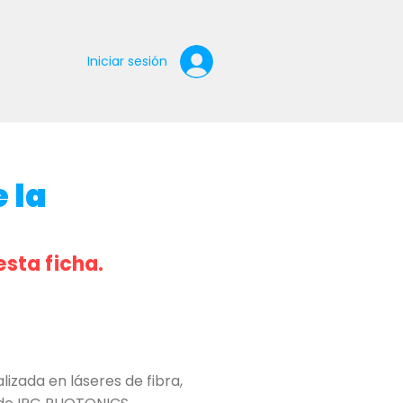
Iniciar sesión
s
 la
esta ficha.
zada en láseres de fibra,