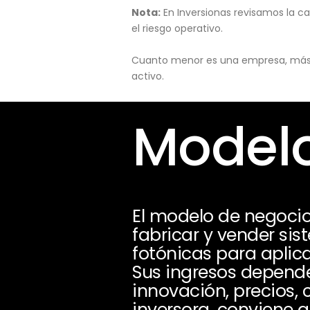
Nota:
En Inversionas revisamos la ca
el riesgo operativo.
Cuanto menor es una empresa, más pu
activo.
Modelo
El modelo de negoci
fabricar y vender si
fotónicas para aplica
Sus ingresos depende
innovación, precios,
inversora, conviene a