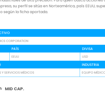
 industriales de alta precisión. Para quien busca accione
esa, su perfil se sitúa en Norteamérica, país EEUU, super
o según la ficha aportada.
CTIVO
NICS CORPORATION
PAÍS
DIVISA
EEUU
USD
R
INDUSTRIA
 Y SERVICIOS MÉDICOS
EQUIPO MÉDIC
n
MID CAP.