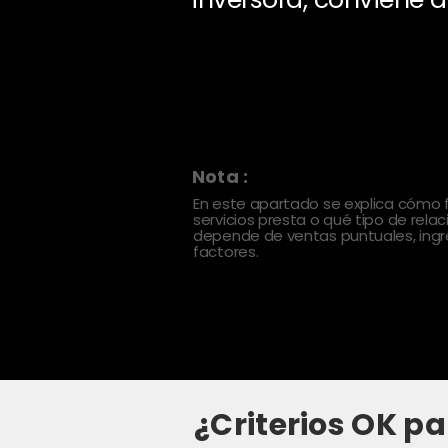
Nota :
En este apartado se explica cómo
servicios presta o qué tipo de rela
depende de ventas puntuales, ingre
factores.
¿Criterios OK pa