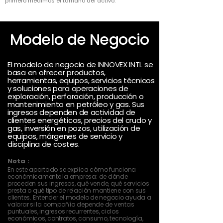
primero medimos el tamaño del activo.
Modelo de Negocio
El modelo de negocio de INNOVEX INTL se
basa en ofrecer productos,
herramientas, equipos, servicios técnicos
y soluciones para operaciones de
exploración, perforación, producción o
mantenimiento en petróleo y gas. Sus
ingresos dependen de actividad de
clientes energéticos, precios del crudo y
gas, inversión en pozos, utilización de
equipos, márgenes de servicio y
disciplina de costes.
Nota :
En este apartado se explica cómo funciona
económicamente la empresa: de dónde
proceden sus ingresos, qué vende, qué servicios
presta o qué tipo de relación mantiene con sus
clientes. Entender el modelo de negocio ayuda a
valorar si la compañía depende de ventas
puntuales, ingresos recurrentes, ciclos
económicos, contratos, consumo, tecnología,