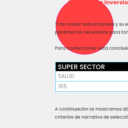
Consulta en Inversio
Tras revisar esta empresa y su 
parámetros necesarios para tom
Para confeccionar esta conclusió
SUPER SECTOR
SALUD
165
A continuación te mostramos dó
criterios de narrativa de selecci