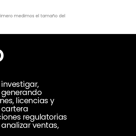
 primero medimos el tamaño del
o
nvestigar,
, generando
es, licencias y
 cartera
iones regulatorias
analizar ventas,