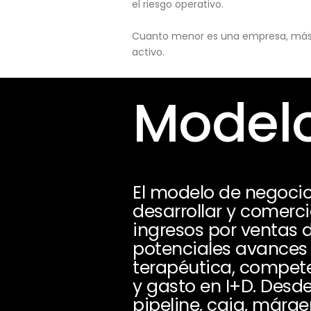
el riesgo operativo.
Cuanto menor es una empresa, más pu
activo.
Modelo
El modelo de negocio
desarrollar y comerc
ingresos por ventas 
potenciales avances 
terapéutica, compete
y gasto en I+D. Desde
pipeline, caja, márg