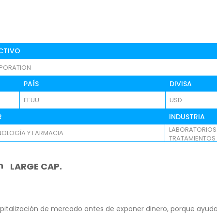
CTIVO
RPORATION
PAÍS
DIVISA
EEUU
USD
R
INDUSTRIA
LABORATORIOS
NOLOGÍA Y FARMACIA
TRATAMIENTOS
n
LARGE CAP.
pitalización de mercado antes de exponer dinero, porque ayuda 