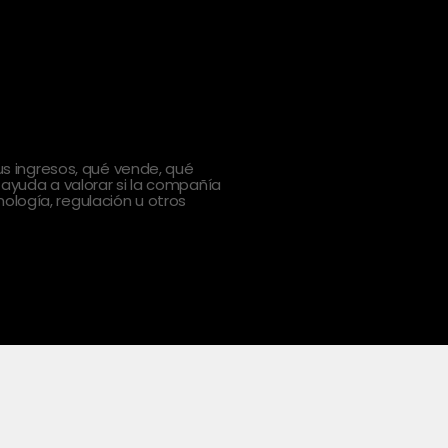
 ingresos, qué vende, qué
 ayuda a valorar si la compañía
ología, regulación u otros