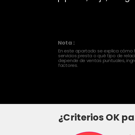
Nota :
En este apartado se explica cómo
servicios presta o qué tipo de rela
depende de ventas puntuales, ingre
factores.
¿Criterios OK pa