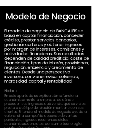
Modelo de Negocio
El modelo de negocio de BANCA IFIS se
basa en captar financiación, conceder
crédito, prestar servicios bancarios,
gestionar carteras y obtener ingresos
por margen de intereses, comisiones y
actividades financieras. Sus resultados
dependen de calidad crediticia, coste de
financiación, tipos de interés, provisiones,
regulación, eficiencia y crecimiento de
clientes. Desde una perspectiva
inversora, conviene revisar solvencia,
morosidad, capital y rentabilidad.
Nota :
En este apartado se explica cómo funciona
económicamente la empresa: de dónde
proceden sus ingresos, qué vende, qué servicios
presta o qué tipo de relación mantiene con sus
clientes. Entender el modelo de negocio ayuda a
valorar si la compañía depende de ventas
puntuales, ingresos recurrentes, ciclos
económicos, contratos, consumo, tecnología,
regulación u otros factores.