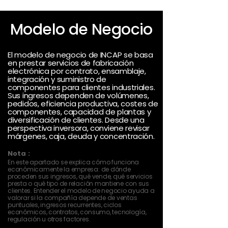
Modelo de Negocio
El modelo de negocio de INCAP se basa
en prestar servicios de fabricación
electrónica por contrato, ensamblaje,
integración y suministro de
componentes para clientes industriales.
Sus ingresos dependen de volúmenes,
pedidos, eficiencia productiva, costes de
componentes, capacidad de plantas y
diversificación de clientes. Desde una
perspectiva inversora, conviene revisar
márgenes, caja, deuda y concentración.
Nota :
En este apartado se explica cómo funciona
económicamente la empresa: de dónde
proceden sus ingresos, qué vende, qué servicios
presta o qué tipo de relación mantiene con sus
clientes. Entender el modelo de negocio ayuda a
valorar si la compañía depende de ventas
puntuales, ingresos recurrentes, ciclos
económicos, contratos, consumo, tecnología,
regulación u otros factores.