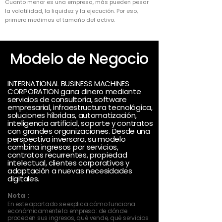
Cuanto menor es una empresa, más pueden pesar
la volatilidad, la liquidez y la ejecución. Por eso,
primero medimos el tamaño del activo.
Modelo de Negocio
INTERNATIONAL BUSINESS MACHINES
CORPORATION gana dinero mediante
servicios de consultoría, software
empresarial, infraestructura tecnológica,
soluciones híbridas, automatización,
inteligencia artificial, soporte y contratos
con grandes organizaciones. Desde una
perspectiva inversora, su modelo
combina ingresos por servicios,
contratos recurrentes, propiedad
intelectual, clientes corporativos y
adaptación a nuevas necesidades
digitales.
Nota :
En este apartado se explica cómo funciona
económicamente la empresa: de dónde
proceden sus ingresos, qué vende, qué servicios