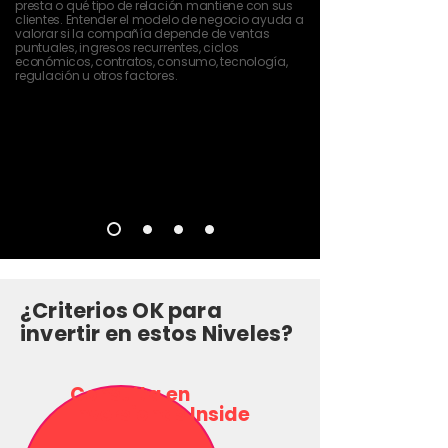
presta o qué tipo de relación mantiene con sus
clientes. Entender el modelo de negocio ayuda a
valorar si la compañía depende de ventas
puntuales, ingresos recurrentes, ciclos
económicos, contratos, consumo, tecnología,
regulación u otros factores.
¿Criterios OK para
invertir en estos Niveles?
Consulta en
Inversionas Inside