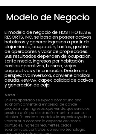
Modelo de Negocio
El modelo de negocio de HOST HOTELS &
RESORTS, INC. se basa en poseer activos
hoteleros y generar ingresos a partir de
alojamiento, ocupación, tarifas, gestión
de operadores y valor de propiedades.
Sus resultados dependen de ocupación,
tarifa media, ingresos por habitación,
costes operativos, turismo, viajes
corporativos y financiación. Desde una
perspectiva inversora, conviene analizar
deuda, RevPAR, capex, calidad de activos
y generación de caja.
Nota :
En este apartado se explica cómo funciona
económicamente la empresa: de dónde
proceden sus ingresos, qué vende, qué servicios
presta o qué tipo de relación mantiene con sus
clientes. Entender el modelo de negocio ayuda a
valorar si la compañía depende de ventas
puntuales, ingresos recurrentes, ciclos
económicos, contratos, consumo, tecnología,
regulación u otros factores.