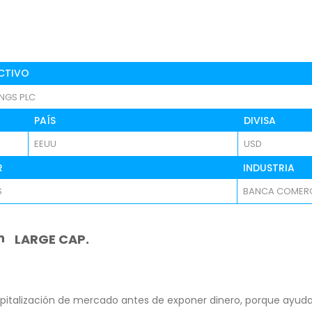
CTIVO
NGS PLC
PAÍS
DIVISA
EEUU
USD
R
INDUSTRIA
S
BANCA COMERC
n
LARGE CAP.
pitalización de mercado antes de exponer dinero, porque ayuda 