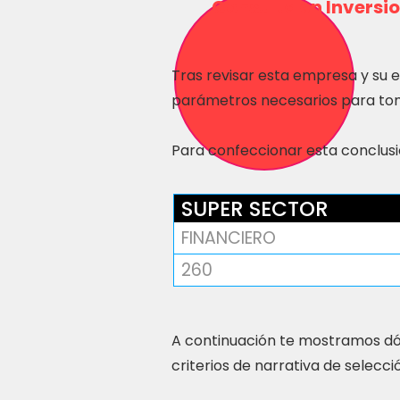
Consulta en Inversio
Tras revisar esta empresa y su 
parámetros necesarios para tom
Para confeccionar esta conclusió
SUPER SECTOR
FINANCIERO
260
A continuación te mostramos dó
criterios de narrativa de selecci