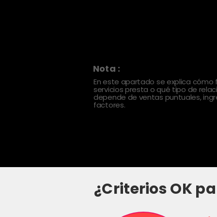
Nota :
En este apartado se explica cómo
servicios presta o qué tipo de rela
depende de ventas puntuales, ingre
factores.
¿Criterios OK pa