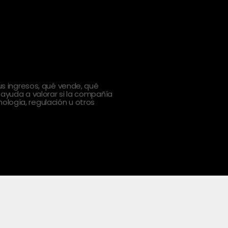
 ingresos, qué vende, qué
 ayuda a valorar si la compañía
ología, regulación u otros