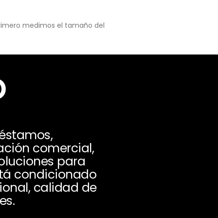
 primero medimos el tamaño del
o
réstamos,
ación comercial,
oluciones para
stá condicionado
ional, calidad de
es.