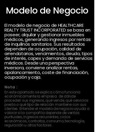
Modelo de Negocio
El modelo de negocio de HEALTHCARE
REALTY TRUST INCORPORATED se basa en
poseer, alquilar y gestionar inmuebles
médicos, generando ingresos por rentas
de inquilinos sanitarios. Sus resultados
dependen de ocupación, calidad de
arrendatarios, vencimientos, deuda, tipos
de interés, capex y demanda de servicios
médicos. Desde una perspectiva
inversora, conviene analizar rentas,
apalancamiento, coste de financiación,
ocupación y caja.
Nota :
En este apartado se explica cómo funciona
económicamente la empresa: de dónde
proceden sus ingresos, qué vende, qué servicios
presta o qué tipo de relación mantiene con sus
clientes. Entender el modelo de negocio ayuda a
valorar si la compañía depende de ventas
puntuales, ingresos recurrentes, ciclos
económicos, contratos, consumo, tecnología,
regulación u otros factores.