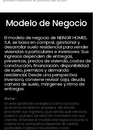
primero medimos el tamaño del activo.
Modelo de Negocio
El modelo de negocio de NEINOR HOMES,
S.A. se basa en comprar, gestionar y
desarrollar suelo residencial para vender
viviendas a particulares e inversores. Sus
ingresos dependen de entregas,
preventas, precios de vivienda, costes de
construcción, financiación, disponibilidad
de suelo, permisos y demanda
residencial. Desde una perspectiva
inversora, conviene revisar caja, deuda,
cartera de suelo, márgenes y ritmo de
entregas.
Nota :
En este apartado se explica cómo funciona
económicamente la empresa: de dónde
proceden sus ingresos, qué vende, qué servicios
presta o qué tipo de relación mantiene con sus
clientes. Entender el modelo de negocio ayuda a
valorar si la compañía depende de ventas
puntuales, ingresos recurrentes, ciclos