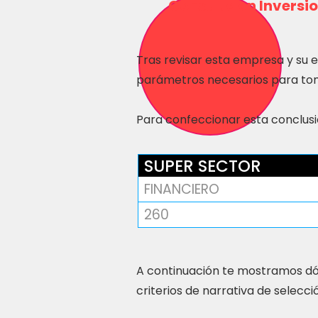
Consulta en Inversio
Tras revisar esta empresa y su 
parámetros necesarios para tom
Para confeccionar esta conclusió
SUPER SECTOR
FINANCIERO
260
A continuación te mostramos dó
criterios de narrativa de selecci