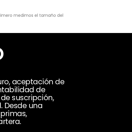
 primero medimos el tamaño del
o
ro, aceptación de
ntabilidad de
 de suscripción,
al. Desde una
 primas,
artera.