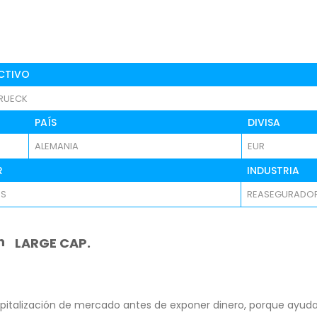
CTIVO
RUECK
PAÍS
DIVISA
ALEMANIA
EUR
R
INDUSTRIA
OS
REASEGURADO
n
LARGE CAP.
pitalización de mercado antes de exponer dinero, porque ayuda 