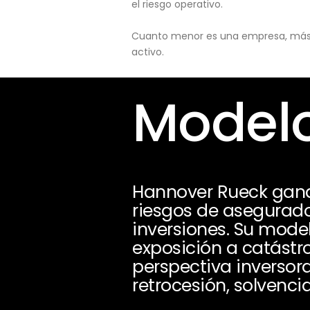
el riesgo operativo.
Cuanto menor es una empresa, más pu
activo.
Modelo
Hannover Rueck gana
riesgos de asegurado
inversiones. Su model
exposición a catástro
perspectiva inversor
retrocesión, solvencia