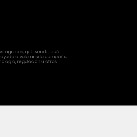
 ingresos, qué vende, qué
 ayuda a valorar si la compañía
ología, regulación u otros