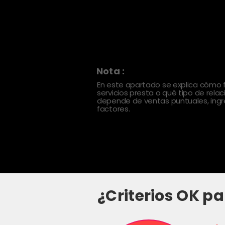
Nota :
En este apartado se explica cómo
servicios presta o qué tipo de rela
depende de ventas puntuales, ingre
factores.
¿Criterios OK pa