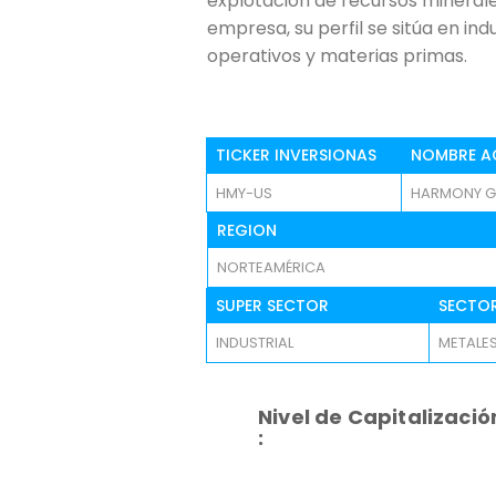
explotación de recursos mineral
empresa, su perfil se sitúa en ind
operativos y materias primas.
TICKER INVERSIONAS
NOMBRE A
HMY-US
HARMONY GO
REGION
NORTEAMÉRICA
SUPER SECTOR
SECTO
INDUSTRIAL
METALES
Nivel de Capitalizació
: