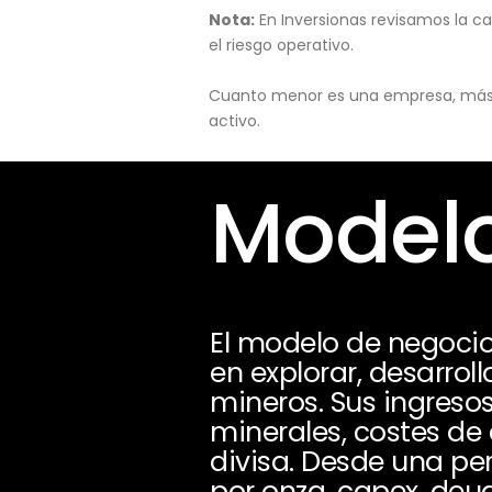
Nota:
En Inversionas revisamos la ca
el riesgo operativo.
Cuanto menor es una empresa, más pu
activo.
Modelo
El modelo de negoc
en explorar, desarrol
mineros. Sus ingreso
minerales, costes de 
divisa. Desde una per
por onza, capex, deud