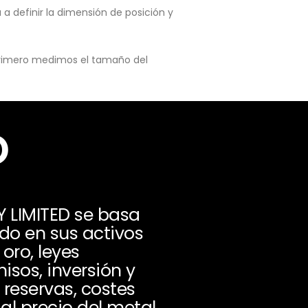
a definir la dimensión de posición y
 primero medimos el tamaño del
o
 LIMITED se basa
ido en sus activos
oro, leyes
isos, inversión y
 reservas, costes
al precio del metal.