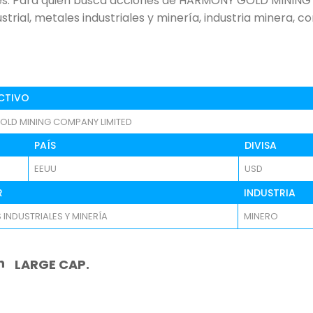
es. Para quien busca acciones de HARMONY GOLD MINING 
ustrial, metales industriales y minería, industria minera, c
CTIVO
LD MINING COMPANY LIMITED
PAÍS
DIVISA
EEUU
USD
R
INDUSTRIA
 INDUSTRIALES Y MINERÍA
MINERO
n
LARGE CAP.