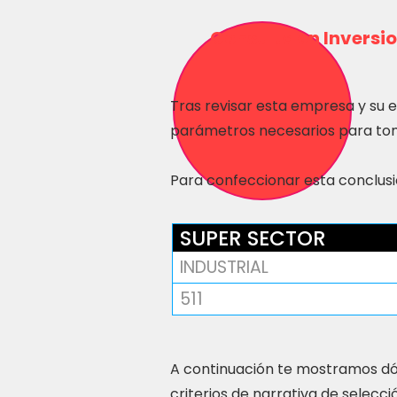
Consulta en Inversio
Tras revisar esta empresa y su 
parámetros necesarios para tom
Para confeccionar esta conclusió
SUPER SECTOR
INDUSTRIAL
511
A continuación te mostramos dó
criterios de narrativa de selecci