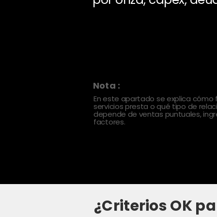
Nota :
En este apartado se explica cómo
servicios presta o qué tipo de rela
depende de ventas puntuales, ingre
factores.
¿Criterios OK pa