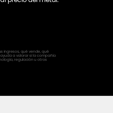
 ingresos, qué vende, qué
 ayuda a valorar si la compañía
ología, regulación u otros