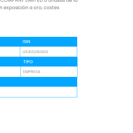
COMPANY LIMITED o análisis de la
on exposición a oro, costes
ISIN
US4132163001
TIPO
EMPRESA