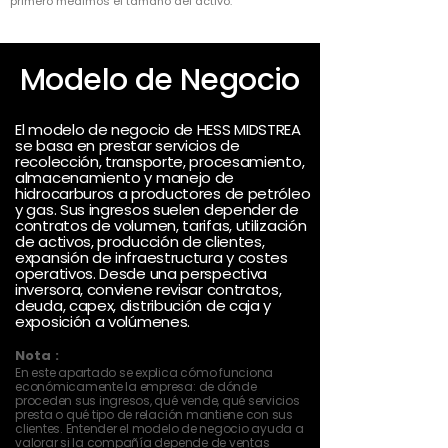
primero medimos el tamaño del activo.
Modelo de Negocio
El modelo de negocio de HESS MIDSTREA
se basa en prestar servicios de
recolección, transporte, procesamiento,
almacenamiento y manejo de
hidrocarburos a productores de petróleo
y gas. Sus ingresos suelen depender de
contratos de volumen, tarifas, utilización
de activos, producción de clientes,
expansión de infraestructura y costes
operativos. Desde una perspectiva
inversora, conviene revisar contratos,
deuda, capex, distribución de caja y
exposición a volúmenes.
Nota :
En este apartado se explica cómo funciona
económicamente la empresa: de dónde
proceden sus ingresos, qué vende, qué servicios
presta o qué tipo de relación mantiene con sus
clientes. Entender el modelo de negocio ayuda a
valorar si la compañía depende de ventas