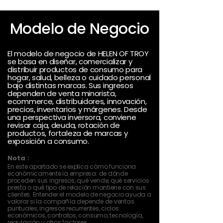
Modelo de Negocio
El modelo de negocio de HELEN OF TROY
se basa en diseñar, comercializar y
distribuir productos de consumo para
hogar, salud, belleza o cuidado personal
bajo distintas marcas. Sus ingresos
dependen de venta minorista,
ecommerce, distribuidores, innovación,
precios, inventarios y márgenes. Desde
una perspectiva inversora, conviene
revisar caja, deuda, rotación de
productos, fortaleza de marcas y
exposición a consumo.
Nota :
En este apartado se explica cómo funciona
económicamente la empresa: de dónde
proceden sus ingresos, qué vende, qué servicios
presta o qué tipo de relación mantiene con sus
clientes. Entender el modelo de negocio ayuda a
valorar si la compañía depende de ventas
puntuales, ingresos recurrentes, ciclos
económicos, contratos, consumo, tecnología,
regulación u otros factores.