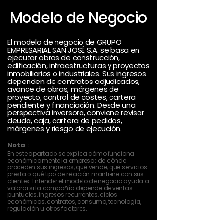
Modelo de Negocio
El modelo de negocio de GRUPO
EMPRESARIAL SAN JOSÉ S.A. se basa en
ejecutar obras de construcción,
edificación, infraestructuras y proyectos
inmobiliarios o industriales. Sus ingresos
dependen de contratos adjudicados,
avance de obras, márgenes de
proyecto, control de costes, cartera
pendiente y financiación. Desde una
perspectiva inversora, conviene revisar
deuda, caja, cartera de pedidos,
márgenes y riesgo de ejecución.
Nota :
En este apartado se explica cómo funciona
económicamente la empresa: de dónde
proceden sus ingresos, qué vende, qué servicios
presta o qué tipo de relación mantiene con sus
clientes. Entender el modelo de negocio ayuda a
valorar si la compañía depende de ventas
puntuales, ingresos recurrentes, ciclos
económicos, contratos, consumo, tecnología,
regulación u otros factores.