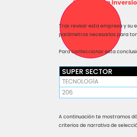
Consulta en Inversio
Tras revisar esta empresa y su 
parámetros necesarios para tom
Para confeccionar esta conclusió
SUPER SECTOR
TECNOLOGÍA
206
A continuación te mostramos dó
criterios de narrativa de selecci