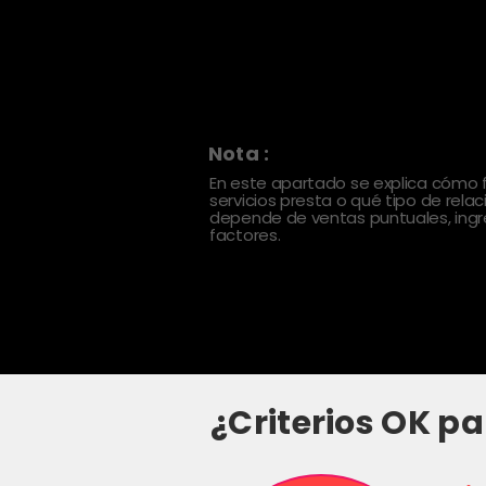
Nota :
En este apartado se explica cómo
servicios presta o qué tipo de rela
depende de ventas puntuales, ingre
factores.
¿Criterios OK pa