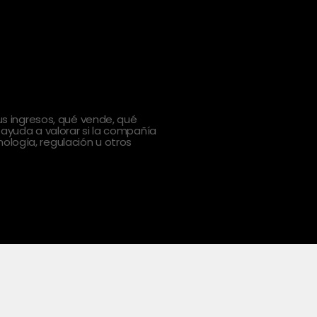
 ingresos, qué vende, qué
 ayuda a valorar si la compañía
ología, regulación u otros