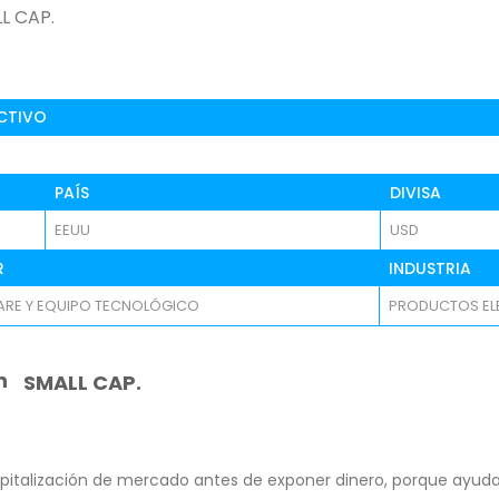
LL CAP.
CTIVO
PAÍS
DIVISA
EEUU
USD
R
INDUSTRIA
RE Y EQUIPO TECNOLÓGICO
PRODUCTOS EL
n
SMALL CAP.
pitalización de mercado antes de exponer dinero, porque ayuda 