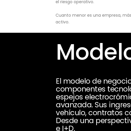
el riesgo operativo.
Cuanto menor es una empresa, más pu
activo.
Modelo
El modelo de negocio
componentes tecnoló
espejos electrocrómic
avanzada. Sus ingre
vehículo, contratos 
Desde una perspectiv
e I+D.