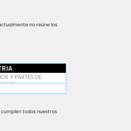
 actualmente no reúne los
TRIA
OS Y PARTES DE
VILES
 cumplen todos nuestros