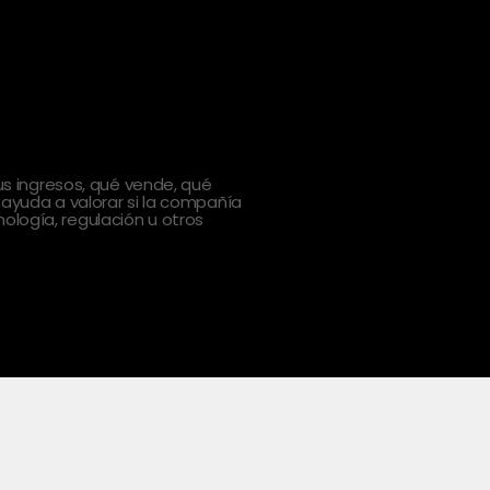
 ingresos, qué vende, qué
 ayuda a valorar si la compañía
ología, regulación u otros