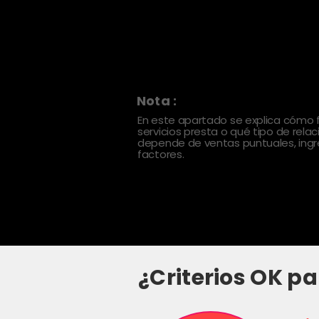
Nota :
En este apartado se explica cómo
servicios presta o qué tipo de rela
depende de ventas puntuales, ingre
factores.
¿Criterios OK pa