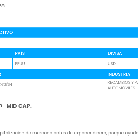
es.
CTIVO
PAÍS
DIVISA
EEUU
USD
R
INDUSTRIA
RECAMBIOS Y P
OCIÓN
AUTOMÓVILES
n
MID CAP.
pitalización de mercado antes de exponer dinero, porque ayuda 