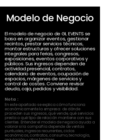
Modelo de Negocio
El modelo de negocio de GL EVENTS se
basa en organizar eventos, gestionar
recintos, prestar servicios técnicos,
montar estructuras y ofrecer soluciones
integrales para ferias, congresos,
exposiciones, eventos corporativos y
públicos. Sus ingresos dependen de
actividad presencial, contratos,
calendario de eventos, ocupación de
espacios, márgenes de servicios y
control de costes. Conviene revisar
deuda, caja, pedidos y visibilidad.
Nota :
En este apartado se explica cómo funciona
económicamente la empresa: de dónde
proceden sus ingresos, qué vende, qué servicios
presta o qué tipo de relación mantiene con sus
clientes. Entender el modelo de negocio ayuda a
valorar si la compañía depende de ventas
puntuales, ingresos recurrentes, ciclos
económicos, contratos, consumo, tecnología,
regulación u otros factores.